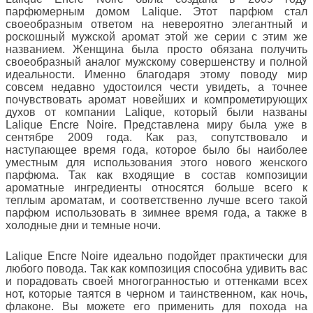
парфюмерным домом Lalique. Этот парфюм стал
своеобразным ответом на невероятно элегантный и
роскошный мужской аромат этой же серии с этим же
названием. Женщина была просто обязана получить
своеобразный аналог мужскому совершенству и полной
идеальности. Именно благодаря этому поводу мир
совсем недавно удостоился чести увидеть, а точнее
почувствовать аромат новейших и компрометирующих
духов от компании Lalique, который были названы
Lalique Encre Noire. Представлена миру была уже в
сентябре 2009 года. Как раз, сопутствовало и
наступающее время года, которое было бы наиболее
уместным для использования этого нового женского
парфюма. Так как входящие в состав композиции
ароматные ингредиенты относятся больше всего к
теплым ароматам, и соответственно лучше всего такой
парфюм использовать в зимнее время года, а также в
холодные дни и темные ночи.
Lalique Encre Noire идеально подойдет практически для
любого повода. Так как композиция способна удивить вас
и порадовать своей многогранностью и оттенками всех
нот, которые таятся в черном и таинственном, как ночь,
флаконе. Вы можете его применить для похода на