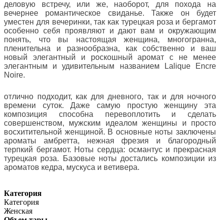
деловую встречу, или же, наоборот, для похода на
вечернее романтическое свиданье. Также он будет
уместен для вечеринки, так как турецкая роза и бергамот
особенно себя проявляют и дают вам и окружающим
понять, что вы настоящая женщина, многогранна,
пленительна и разнообразна, как собственно и ваш
новый элегантный и роскошный аромат с не менее
элегантным и удивительным названием Lalique Encre
Noire.
отлично подходит, как для дневного, так и для ночного
времени суток. Даже самую простую женщину эта
композиция способна перевоплотить и сделать
совершенством, мужским идеалом женщины и просто
восхитительной женщиной. В основные ноты заключены
ароматы амбретта, нежная фрезия и благородный
терпкий бергамот. Ноты сердца: османтус и прекрасная
турецкая роза. Базовые ноты достались композиции из
ароматов кедра, мускуса и ветивера.
Категория
Категория
Женская
Объем тары