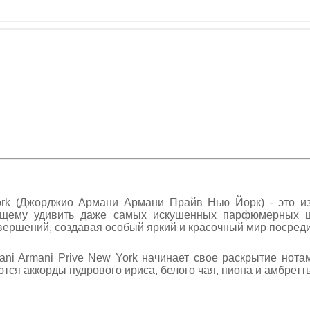
ork (Джорджио Армани Армани Прайв Нью Йорк) - это из
оящему удивить даже самых искушенных парфюмерных ц
вершений, создавая особый яркий и красочный мир посред
i Armani Prive New York начинает свое раскрытие нота
тся аккорды пудрового ириса, белого чая, пиона и амбретт