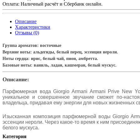
Оплата: Наличный расчёт и Сбербанк онлайн.
Описание
Характеристики
Отзывы (0)
Группа ароматов:
восточные
Верхние ноты:
альдегиды, белый перец, эссенция нероли
.
Ноты сердца:
ирис, белый чай, пион, амбретта.
Базовые ноты:
ваниль, ладан, кашмеран, белый мускус.
Описание:
Парфюмерная вода Giorgio Armani Armani Prive New Y
уникальное и совершенное звучание сможет по-наст
владельца, придавая ему энергии для новых жизненных с
Изысканная композиция парфюмерной воды Giorgio Arman
эссенции нероли. Через какое-то время к ним присоединяю
белого мускуса.
Категория